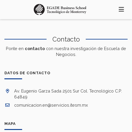
Pasar
al
contenido
principal
Contacto
Ponte en
contacto
con nuestra investigación de Escuela de
Negocios.
DATOS DE CONTACTO
Av. Eugenio Garza Sada 2501 Sur Col. Tecnológico C.P.
64849
comunicacion.en@servicios.itesm.mx
MAPA