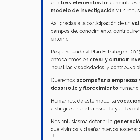
con
tres elementos
fundamentales: 
modelo de investigación
y un robu
Así, gracias a la participación de un
val
campos del conocimiento, contribuiremo
entorno.
Respondiendo al Plan Estratégico 2025 y
enfocaremos en
crear y difundir in
industrias y sociedades, y contribuya al
Queremos
acompañar a empresas 
desarrollo y florecimiento
humano y
Honramos, de este modo, la
vocación
distingue a nuestra Escuela y al Tecno
Nos entusiasma detonar la
generació
que vivimos y diseñar nuevos escenario