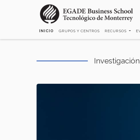
Pasar
al
contenido
principal
INICIO
GRUPOS Y CENTROS
RECURSOS
E
Investigació