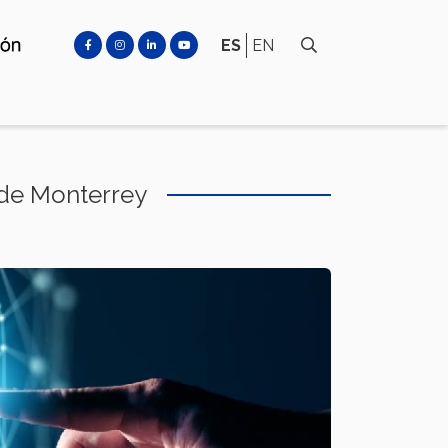
ES
EN
 de Monterrey