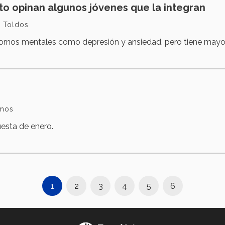
to opinan algunos jóvenes que la integran
z Toldos
tornos mentales como depresión y ansiedad, pero tiene mayor
amos
esta de enero.
1
2
3
4
5
6