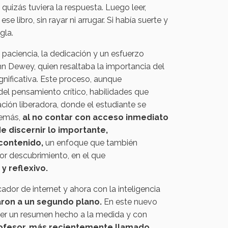
 quizás tuviera la respuesta. Luego leer,
 libro, sin rayar ni arrugar. Si había suerte y
gla.
 paciencia, la dedicación y un esfuerzo
hn Dewey, quien resaltaba la importancia del
gnificativa. Este proceso, aunque
del pensamiento crítico, habilidades que
ión liberadora, donde el estudiante se
demás,
al no contar con acceso inmediato
de discernir lo importante,
contenido,
un enfoque que también
or descubrimiento, en el que
y reflexivo.
dor de internet y ahora con la inteligencia
aron a un segundo plano.
En este nuevo
eer un resumen hecho a la medida y con
rofesor, más recientemente llamado