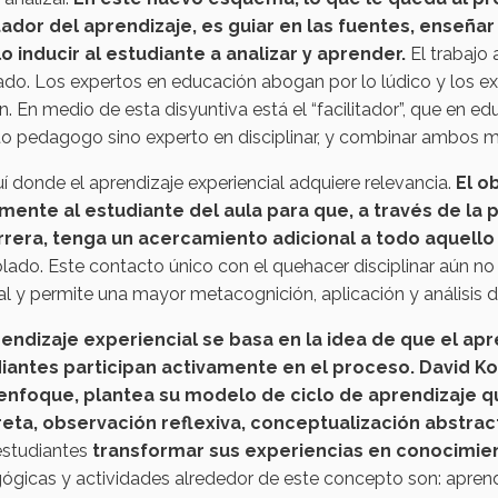
itador del aprendizaje, es guiar en las fuentes, enseñar 
lo inducir al estudiante a analizar y aprender.
El trabajo 
ado. Los expertos en educación abogan por lo lúdico y los 
n. En medio de esta disyuntiva está el “facilitador”, que en 
o pedagogo sino experto en disciplinar, y combinar ambos mu
í donde el aprendizaje experiencial adquiere relevancia.
El o
amente al estudiante del aula para que, a través de la 
rrera, tenga un acercamiento adicional a todo aquello
lado. Este contacto único con el quehacer disciplinar aún n
cial y permite una mayor metacognición, aplicación y análisis 
rendizaje experiencial se basa en la idea de que el apr
iantes participan activamente en el proceso. David Kol
enfoque, plantea su modelo de ciclo de aprendizaje q
eta, observación reflexiva, conceptualización abstrac
estudiantes
transformar sus experiencias en conocimient
ógicas y actividades alrededor de este concepto son: apren