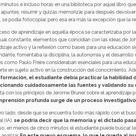
 minutos e incluso horas en una biblioteca por aquel libro que
apuntes, resumir y quizás memorizar, para después devolver ese
, se podía fotocopiar, pero esa era más la excepción que la re
ceso de aprendizaje en aquella época se caracterizaba por la
dual constante, elementos que coincidían con las ideas de Jo
izaje activo y la reflexión como bases para una educación si
ante, fomentaba la disciplina, la autonomía y el desarrollo 
s como Paulo Freire consideraban esenciales para una educac
rte en sujeto activo en la construcción del conocimiento. A
información, el estudiante debía practicar la habilidad 
cionando cuidadosamente las fuentes y validando su 
a con los principios de Jerome Bruner sobre el aprendizaje p
prensión profunda surge de un proceso investigativo 
ro lado, desde que se encuentra todo más rápido con el busca
al (IA),
se podría decir que la memoria y el dictado pas
so, en menos de cinco minutos el estudiante puede buscar, l
 analizar.
En este nuevo esquema, lo que le queda al p