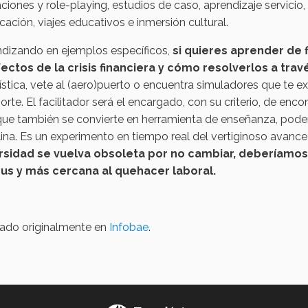
ciones y role-playing, estudios de caso, aprendizaje servicio,
cación, viajes educativos e inmersión cultural.
ndizando en ejemplos específicos,
si quieres aprender de f
fectos de la crisis financiera y cómo resolverlos a trav
ística, vete al (aero)puerto o encuentra simuladores que te ex
orte. El facilitador será el encargado, con su criterio, de enc
, que también se convierte en herramienta de enseñanza, pod
lina. Es un experimento en tiempo real del vertiginoso avan
rsidad se vuelva obsoleta por no cambiar, deberíamos
s y más cercana al quehacer laboral.
cado originalmente en
Infobae
.