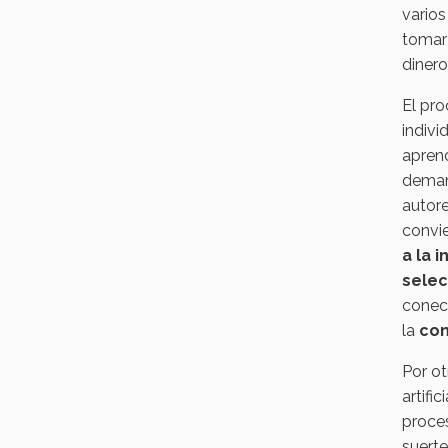
varios
tomar 
dinero
El pro
indivi
aprend
demand
autore
convie
a la 
selec
conect
la
com
Por ot
artifici
proce
suerte