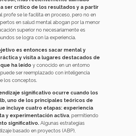
a ser crítico de los resultados y a partir
al profe se le facilita en proceso, pero no en
expertos en salud mental abogan por la menor
educación superior no necesariamente es
ndos se logra con la experiencia.
bjetivo es entonces sacar mental y
práctica y visita a lugares destacados de
 que ha leído
y conocido en un entorno
o puede ser reemplazado con inteligencia
de los conceptos.
endizaje significativo ocurre cuando los
b, uno de los principales teóricos de
ue incluye cuatro etapas: experiencia
ta y experimentación activa
, permitiendo
o significativo.
Algunas estrategias
dizaje basado en proyectos (ABP),