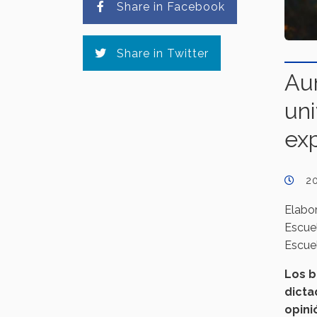
Share in Facebook
Share in Twitter
Au
uni
ex
2
Elabo
Escuel
Escuel
Los b
dicta
opini