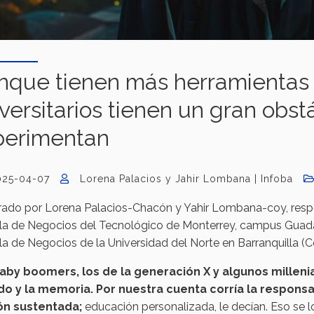
nque tienen más herramientas d
versitarios tienen un gran obst
perimentan
025-04-07
Lorena Palacios y Jahir Lombana | Infoba
rado por Lorena Palacios-Chacón y Yahir Lombana-coy, respe
a de Negocios del Tecnológico de Monterrey, campus Guadala
a de Negocios de la Universidad del Norte en Barranquilla (C
aby boomers, los de la generación X y algunos milleni
do y la memoria. Por nuestra cuenta corría la responsa
ón sustentada;
educación personalizada, le decían. Eso se 