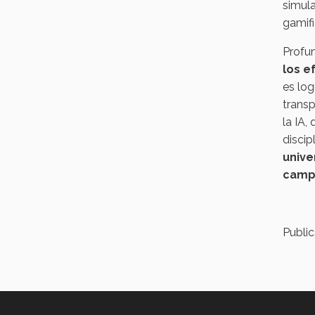
simula
gamifi
Profu
los e
es log
transp
la IA
discip
unive
campu
Publi