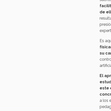
facil
de el
result
presió
expert
Es aqu
físic
su ca
contro
artifi
El ap
estud
este 
concr
a los 
pedag