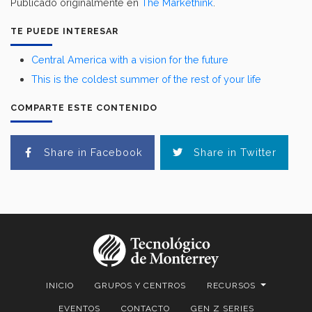
Publicado originalmente en
The Markethink
.
TE PUEDE INTERESAR
Central America with a vision for the future
This is the coldest summer of the rest of your life
COMPARTE ESTE CONTENIDO
Share in Facebook
Share in Twitter
INICIO
GRUPOS Y CENTROS
RECURSOS
EVENTOS
CONTACTO
GEN Z SERIES