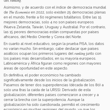
ranking
del
.
Asimismo, y de acuerdo con el índice de democracia mundial
The Economist
de
en 2022, solo existen 25 democracias plenas
en el mundo, frente a 60 regímenes totalitarios. Entre las 15
mejores democracias, solo 4 no son países europeos
(Nueva Zelanda, Taiwán, Uruguay y Australia). Por el contrario,
las 15 peores democracias están compuestas por países
africanos, del Medio Oriente y Corea del Norte.
En cuanto al nivel educativo, según la prueba PISA, los datos
no varían mucho. Sin embargo, cabe destacar que países
ranking
asiáticos ocupan los primeros lugares del
junto con
los países más desarrollados, en su mayoría europeos.
Latinoamérica y África figuran como regiones con mayores
áreas de oportunidad en este aspecto.
En definitiva, el poder económico ha cambiado
significativamente desde los inicios de la globalización.
Pasamos de tener dos superpotencias (década de los 80) a
solo una (tras la caída de la URSS). Derivado de esta
globalización, diferentes países comenzaron a crecer y a
cerrar la brecha con la superpotencia. Aunque la
globalización ha sido cuestionada, permitió el crecimiento
económico en muchas regiones del mundo, ya que los