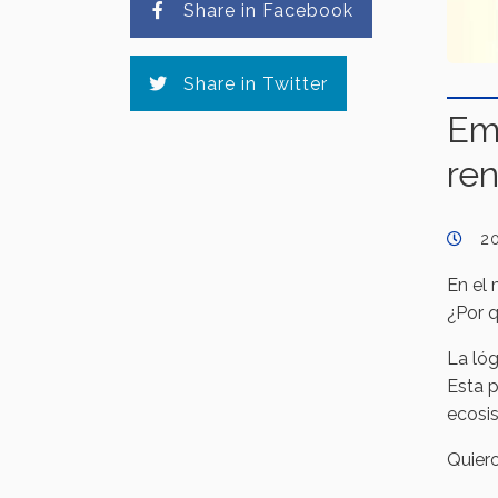
Share in Facebook
Share in Twitter
Em
ren
2
En el 
¿Por q
La lóg
Esta 
ecosi
Quiero