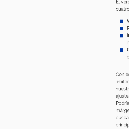
El ver
cuatro
V
I
i
p
Con es
limita
nuestr
ajuste
Podría
márgen
buscar
princi