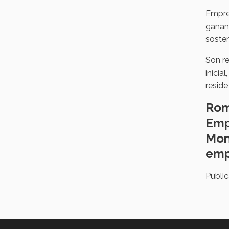
Empre
ganan
sosten
Son r
inicia
reside
Rom
Emp
Mon
emp
Publi