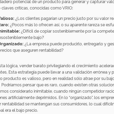
dadero potencial de un producto para generar y capturar val
 claves críticas, conocidas como VRIO:
alioso:
¿Los clientes pagarían un precio justo por su valor re
Raro:
¿Pocos más lo ofrecen así, o su aparente rareza se esfu
nimitable:
¿Difícil de copiar sosteniblemente por la competen
nsosteniblemente bajo?
Organizado:
¿La empresa puede producirlo, entregarlo y ges
recios que aseguren rentabilidad?
ta lógica, vender barato privilegiando el crecimiento acelera
ntes. Esta estrategia puede llevar a una validación errónea y
o producto es valioso, pero en realidad sólo atrae por su baj
. Podríamos pensar que es raro, cuando existen otras solucion
mos considerarlo inimitable, cuando ningún competidor racion
es artificialmente deprimidos. En lo “organizado”, los empre
 rentabilidad se mantengan sus consumidores, lo cual difícil
pal era el bajo precio.