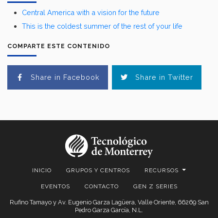
Central America with a vision for the future
This is the coldest summer of the rest of your life
COMPARTE ESTE CONTENIDO
Share in Facebook
Share in Twitter
INICIO
GRUPOS Y CENTROS
RECURSOS
EVENTOS
CONTACTO
GEN Z SERIES
Rufino Tamayo y Av. Eugenio Garza Lagüera, Valle Oriente, 66269 San
Pedro Garza García, N.L.