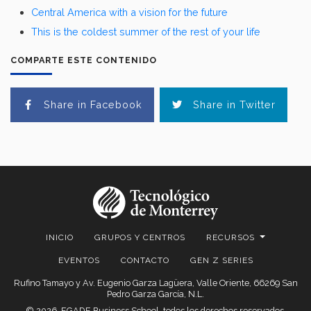
Central America with a vision for the future
This is the coldest summer of the rest of your life
COMPARTE ESTE CONTENIDO
Share in Facebook
Share in Twitter
INICIO
GRUPOS Y CENTROS
RECURSOS
EVENTOS
CONTACTO
GEN Z SERIES
Rufino Tamayo y Av. Eugenio Garza Lagüera, Valle Oriente, 66269 San
Pedro Garza García, N.L.
© 2026. EGADE Business School, todos los derechos reservados.