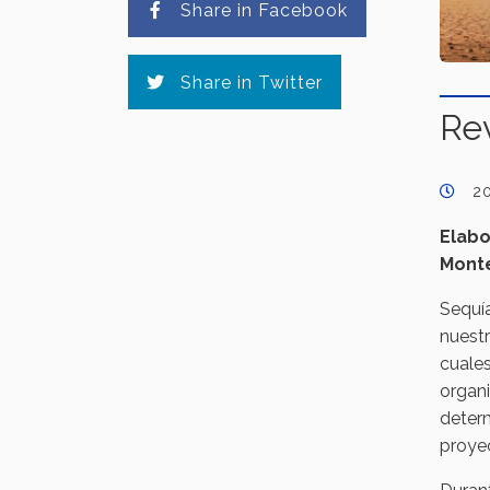
Share in Facebook
Share in Twitter
Rev
2
Elabo
Monte
Sequía
nuestr
cuales
organi
determ
proyec