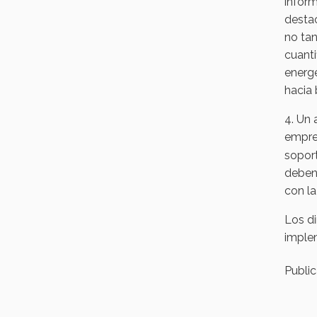
inform
destac
no tan
cuanti
energé
hacia 
4. Un 
empre
soport
deben 
con la
Los di
imple
Publi