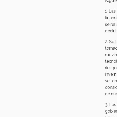
Alguno
1. Las
financ
se ref
decir 
2. Se 
tornad
movim
tecnol
riesgo
invern
se tom
consid
de nue
3. Las
gobier