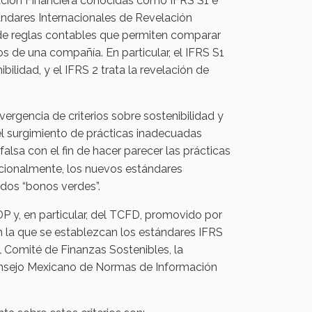
ación Financiera conocidas como IFRS S1 e
tándares Internacionales de Revelación
o de reglas contables que permiten comparar
s de una compañía. En particular, el IFRS S1
bilidad, y el IFRS 2 trata la revelación de
rgencia de criterios sobre sostenibilidad y
a el surgimiento de prácticas inadecuadas
lsa con el fin de hacer parecer las prácticas
cionalmente, los nuevos estándares
ados “bonos verdes”.
P y, en particular, del TCFD, promovido por
con la que se establezcan los estándares IFRS
el Comité de Finanzas Sostenibles, la
onsejo Mexicano de Normas de Información