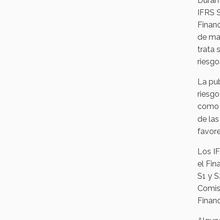
Duran
IFRS S
Financ
de man
trata 
riesgo
La pub
riesgo
como e
de la
favore
Los IF
el Fin
S1 y S
Comis
Financ