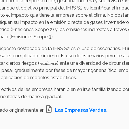
ar cómo la empresa mide, gestiona, informa y supervisa el i
ar que el objetivo principal del IFRS S2 es identificar el imp
to el impacto que tiene la empresa sobre el clima. No obstan
fiquen su impacto en la emisión directa de gases invernadero
tico (Emisiones Scope 2) y las emisiones indirectas a través 
bajo (Emisiones Scope 3).
aspecto destacado de la IFRS S2 es el uso de escenarios. El 
sa es complicado e incierto. El uso de escenarios permite a
resiliance
ar ciertos riesgos (
) ante una diversidad de circunst
pasar gradualmente por fases de mayor rigor analítico, empe
 aplicación de modelos estadísticos.
rectivos de las empresas harán bien en irse familiarizando 
mentarlas de manera gradual.
cado originalmente en
Las Empresas Verdes.