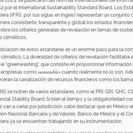
te 2023, se publicaron las Normas Internacionales de Inform
2 por el International Sustainability Standard Board. Los Es
iera (IFRS, por sus siglas en inglés) representan un conjunt
era consistente, transparente y global los estados financiero
sobre los criterios generales de revelación en temas de sosteni
s climáticos.
licación de estos estándares es un enorme paso para la conve
 climático. La diversidad de criterios de revelación facilitab
l “greenwashing”, que consiste en proporcionar información fa
sustentables
s empresas como
cuando realmente no lo son. Adi
cerán la canalización de recursos financieros como los llam
RS se nutren de varios estándares, como el PRI, GRI, GHC, CD
ancial Stability Board. Si bien el tiempo y la obligatoriedad 
2 van a variar por jurisdicción, cabe destacar que en México 
ión Nacional Bancaria y de Valores, Banco de México y el C
iera ya se encuentran trabajando en su instrumentación.