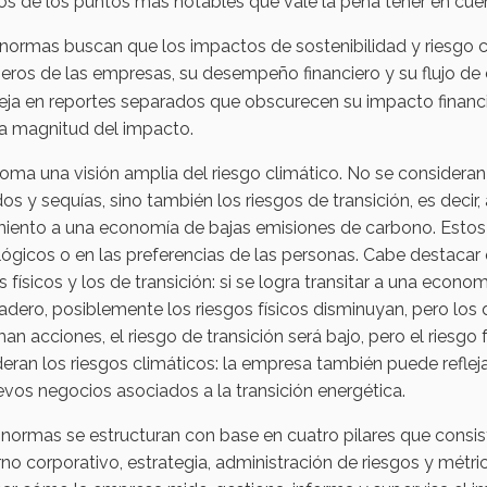
s de los puntos más notables que vale la pena tener en cuent
 normas buscan que los impactos de sostenibilidad y riesgo cl
ieros de las empresas, su desempeño financiero y su flujo de 
leja en reportes separados que obscurecen su impacto financi
la magnitud del impacto.
toma una visión amplia del riesgo climático. No se consideran
os y sequías, sino también los riesgos de transición, es deci
iento a una economía de bajas emisiones de carbono. Estos r
ógicos o en las preferencias de las personas. Cabe destacar q
s físicos y los de transición: si se logra transitar a una eco
adero, posiblemente los riesgos físicos disminuyan, pero los d
an acciones, el riesgo de transición será bajo, pero el riesgo 
eran los riesgos climáticos: la empresa también puede refleja
vos negocios asociados a la transición energética.
 normas se estructuran con base en cuatro pilares que consis
no corporativo, estrategia, administración de riesgos y métri