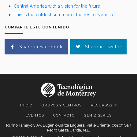
Central America with a vision for the future
This is the coldest summer of the rest of your life
COMPARTE ESTE CONTENIDO
Share in Facebook
Share in Twitter
INICIO
GRUPOS Y CENTROS
RECURSOS
EVENTOS
CONTACTO
GEN Z SERIES
Rufino Tamayo y Av. Eugenio Garza Lagüera, Valle Oriente, 66269 San
Pedro Garza García, N.L.