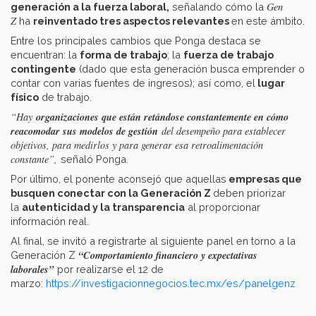
Gen
generación a la fuerza laboral,
señalando cómo la
Z
ha
reinventado tres aspectos relevantes
en este ámbito.
Entre los principales cambios que Ponga destaca se
encuentran: la
f
orma
de trabajo
; la
fuerza de trabajo
contingente
(dado que esta generación busca emprender o
contar con varias fuentes de ingresos); así como, el
lugar
físico
de trabajo.
organizaciones que están retándose constantemente en cómo
“Hay
reacomodar sus modelos de gestión
del desempeño para establecer
objetivos, para medirlos y para generar esa retroalimentación
constante”,
señaló Ponga.
Por último, el ponente aconsejó que aquellas
empresas que
busquen conectar con la Generación Z
deben priorizar
la
autenticidad y la transparencia
al proporcionar
información real.
Al final, se invitó a registrarte al siguiente panel en torno a la
“Comportamiento financiero y expectativas
Generación Z
laborales”
por realizarse el 12 de
marzo:
https://investigacionnegocios.tec.mx/es/panelgenz