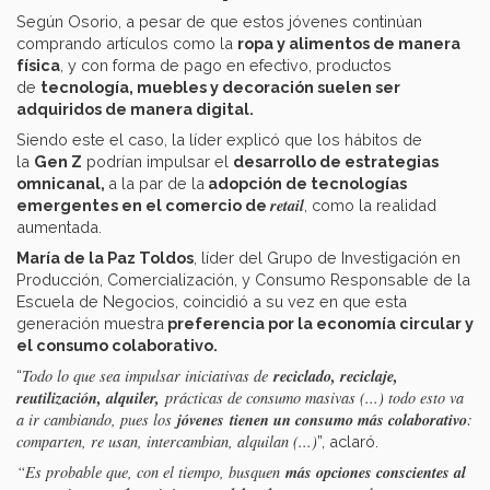
Según Osorio, a pesar de que estos jóvenes continúan
comprando artículos como la
ropa y alimentos de manera
física
, y con forma de pago en efectivo, productos
de
tecnología, muebles y decoración suelen ser
adquiridos de manera digital.
Siendo este el caso, la líder explicó que los hábitos de
la
Gen Z
podrían impulsar el
desarrollo de estrategias
omnicanal,
a la par de la
adopción de tecnologías
retail
emergentes en el comercio de
, como la realidad
aumentada.
María de la Paz Toldos
, líder del Grupo de Investigación en
Producción, Comercialización, y Consumo Responsable de la
Escuela de Negocios, coincidió a su vez en que esta
generación muestra
preferencia por la economía circular y
el consumo colaborativo.
reciclado, reciclaje,
Todo lo que sea impulsar iniciativas de
“
reutilización, alquiler,
prácticas de consumo masivas (...) todo esto va
j
óvenes
tienen un consumo más colaborativo
a ir cambiando, pues los
:
comparten, re usan, intercambian, alquilan (...)
”, aclaró.
más opciones conscientes al
“Es probable que, con el tiempo, busquen