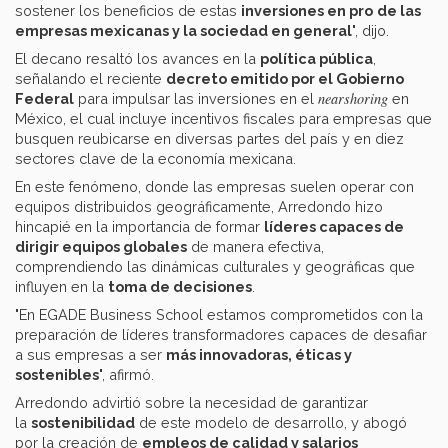
sostener los beneficios de estas
inversiones en pro
de las
empresas mexicanas y la sociedad en general
", dijo.
El decano resaltó los avances en la
política pública
,
señalando el reciente
decreto emitido por el Gobierno
nearshoring
Federal
para impulsar las inversiones en el
en
México, el cual incluye incentivos fiscales para empresas que
busquen reubicarse en diversas partes del país y en diez
sectores clave de la economía mexicana.
En este fenómeno, donde las empresas suelen operar con
equipos distribuidos geográficamente, Arredondo hizo
hincapié en la importancia de formar
líderes capaces de
dirigir equipos globales
de manera efectiva,
comprendiendo las dinámicas culturales y geográficas que
influyen en la
toma de decisiones
.
"En EGADE Business School estamos comprometidos con la
preparación de líderes transformadores capaces de desafiar
a sus empresas a ser
más innovadoras, éticas y
sostenibles
", afirmó.
Arredondo advirtió sobre la necesidad de garantizar
la
sostenibilidad
de este modelo de desarrollo, y abogó
por la creación de
empleos de calidad y salarios