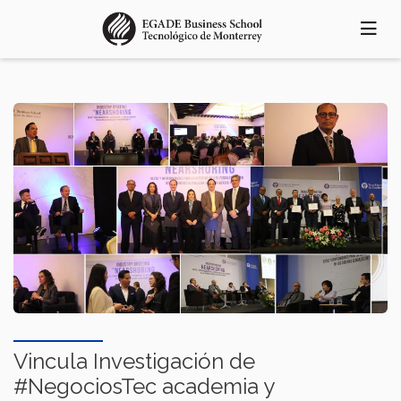
Pasar
al
contenido
principal
Vincula Investigación de
#NegociosTec academia y