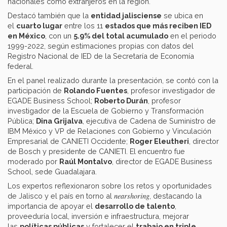
nacionales como extranjeros en la región.
Destacó también que la
entidad jalisciense
se ubica en
el
cuarto lugar
entre los 11
estados que más reciben IED
en México
, con un
5.9% del total acumulado
en el periodo
1999-2022, según estimaciones propias con datos del
Registro Nacional de IED de la Secretaría de Economía
federal.
En el panel realizado durante la presentación, se contó con la
participación de
Rolando Fuentes
, profesor investigador de
EGADE Business School;
Roberto Durán
, profesor
investigador de la Escuela de Gobierno y Transformación
Pública;
Dina Grijalva
, ejecutiva de Cadena de Suministro de
IBM México y VP de Relaciones con Gobierno y Vinculación
Empresarial de CANIETI Occidente;
Roger Eleutheri
, director
de Bosch y presidente de CANIETI. El encuentro fue
moderado por
Raúl Montalvo
, director de EGADE Business
School, sede Guadalajara.
Los expertos reflexionaron sobre los retos y oportunidades
nearshoring
de Jalisco y el país en torno al
, destacando la
importancia de apoyar el
desarrollo de talento
,
proveeduría local, inversión e infraestructura, mejorar
las
políticas públicas
y fortalecer el
trabajo en triple