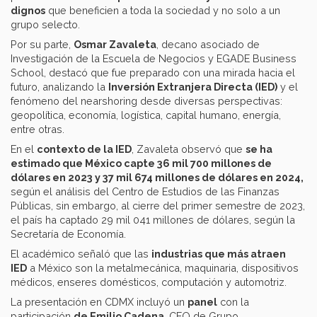
dignos
que beneficien a toda la sociedad y no solo a un
grupo selecto.
Por su parte,
Osmar Zavaleta
, decano asociado de
Investigación de la Escuela de Negocios y EGADE Business
School, destacó que fue preparado con una mirada hacia el
futuro, analizando la
Inversión Extranjera Directa (IED)
y el
fenómeno del nearshoring desde diversas perspectivas:
geopolítica, economía, logística, capital humano, energía,
entre otras.
En el
contexto de la IED
, Zavaleta observó que
se ha
estimado que México capte 36 mil 700 millones de
dólares en 2023 y 37 mil 674 millones de dólares en 2024,
según el análisis del Centro de Estudios de las Finanzas
Públicas, sin embargo, al cierre del primer semestre de 2023,
el país ha captado 29 mil 041 millones de dólares, según la
Secretaría de Economía.
El académico señaló que las
industrias que más atraen
IED
a México son la metalmecánica, maquinaria, dispositivos
médicos, enseres domésticos, computación y automotriz.
La presentación en CDMX incluyó un
panel
con la
participación
de Emilio Cadena
, CEO de Grupo