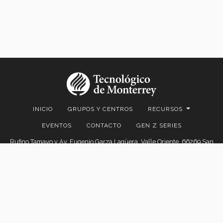
INICIO
GRUPOS Y CENTROS
RECURSOS
EVENTOS
CONTACTO
GEN Z SERIES
Rufino Tamayo y Av. Eugenio Garza Lagüera, Valle Oriente, 66269 San
Pedro Garza García, N.L.
© 2026. EGADE Business School, todos los derechos reservados.
Aviso legal
|
Políticas de privacidad
|
Aviso de privacidad
© 2026 EGADE Business School | Tecnológico de Monterrey