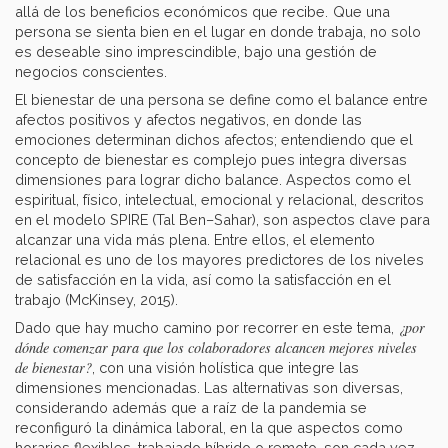
allá de los beneficios económicos que recibe.
Que una
persona se sienta bien en el lugar en donde trabaja, no solo
es deseable sino imprescindible, bajo una gestión de
negocios conscientes.
El bienestar de una persona se define como el balance entre
afectos positivos y afectos negativos, en donde las
emociones determinan dichos afectos; entendiendo que el
concepto de bienestar es complejo pues integra diversas
dimensiones para lograr dicho balance. Aspectos como el
espiritual, físico, intelectual, emocional y relacional, descritos
en el modelo SPIRE (Tal Ben–Sahar), son aspectos clave para
alcanzar una vida más plena. Entre ellos, el elemento
relacional es uno de los mayores predictores de los niveles
de satisfacción en la vida, así como la satisfacción en el
trabajo (McKinsey, 2015).
¿por
Dado que hay mucho camino por recorrer en este tema,
dónde comenzar para que los colaboradores alcancen mejores niveles
de bienestar?
, con una visión holística que integre las
dimensiones mencionadas. Las alternativas son diversas,
considerando además que a raíz de la pandemia se
reconfiguró la dinámica laboral, en la que aspectos como
horarios flexibles, trabajado híbrido o remoto, son cada vez