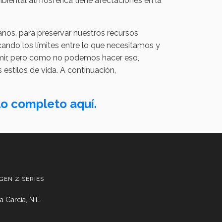
iental atmosférica tiene afectaciones en la
os, para preservar nuestros recursos
cando los límites entre lo que necesitamos y
mir, pero como no podemos hacer eso,
 estilos de vida. A continuación,
lo completo aquí.
GEN Z SERIES
 García, N.L.