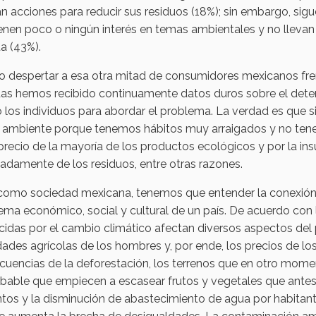
an acciones para reducir sus residuos (18%); sin embargo, sig
enen poco o ningún interés en temas ambientales y no llevan
a (43%).
 despertar a esa otra mitad de consumidores mexicanos fren
as hemos recibido continuamente datos duros sobre el deter
 los individuos para abordar el problema. La verdad es que 
l ambiente porque tenemos hábitos muy arraigados y no tenem
recio de la mayoría de los productos ecológicos y por la insu
damente de los residuos, entre otras razones.
 como sociedad mexicana, tenemos que entender la conexión 
tema económico, social y cultural de un país. De acuerdo con
idas por el cambio climático afectan diversos aspectos del 
dades agrícolas de los hombres y, por ende, los precios de lo
uencias de la deforestación, los terrenos que en otro moment
obable que empiecen a escasear frutos y vegetales que ante
tos y la disminución de abastecimiento de agua por habitant