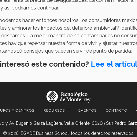
e aumenta la brecha de desigualdades. La contaminación amb
 y así podríamos continuar.
podemos hacer entonces nosotros, los consumidores mexican
les y aminorar los impactos del deterioro ambiental? Identifi
e deseamos. La mejor manera de no contaminar es no consu
es hay que repensar nuestra forma de vivir y ajustar nuestros
ntamos 10 consejos que pueden servir de punto de partida:
 interesó este contenido?
Lee el artícu
UPOS Y CENTROS
RECURSOS
EVENTOS
CONTACTO
o y Av. Eugenio Garza Lagüera, Valle Oriente, 66269 San Pedro Garza
© 2026. EGADE Business School, todos los derechos reservados.