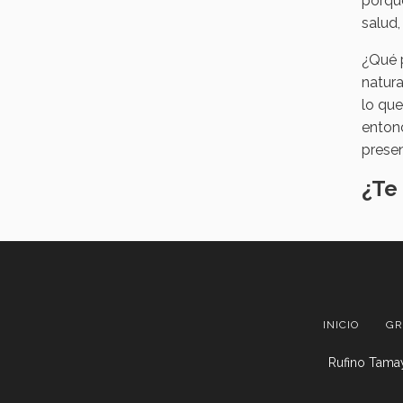
porqu
salud,
¿Qué 
natura
lo qu
entonc
prese
¿Te
INICIO
GR
Rufino Tamay