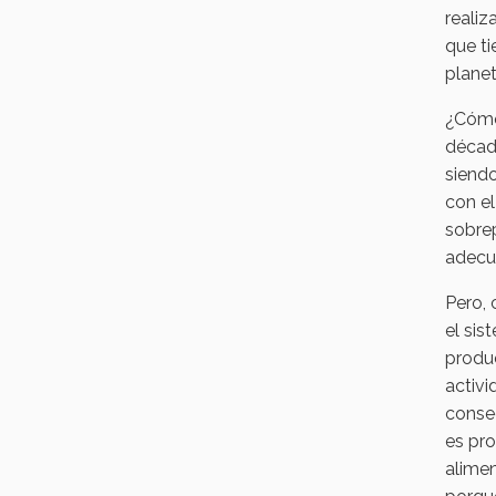
realiz
que ti
planet
¿Cómo
décad
siendo
con e
sobrep
adecua
Pero,
el sis
produc
activi
consec
es pr
alimen