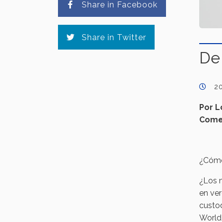
Share in Facebook
Share in Twitter
De
2
Por L
Come
¿Cómo
¿Los 
en ve
custo
World