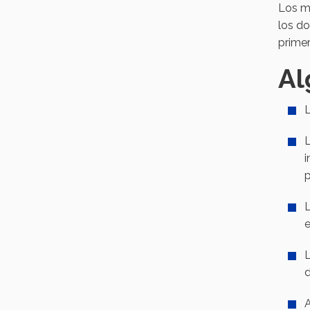
Los me
los do
prime
Al
L
i
p
L
e
L
d
A