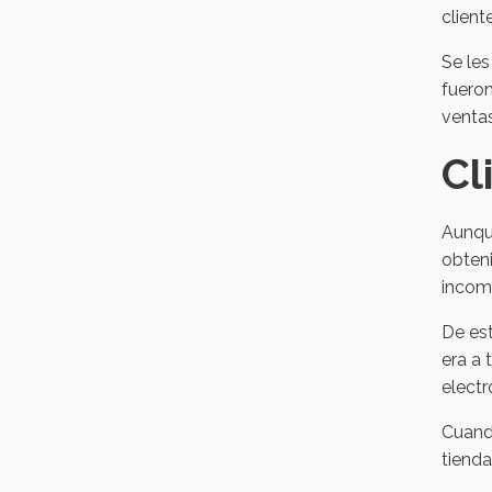
client
Se les
fueron
ventas
Cl
Aunque
obten
incom
De es
era a 
electr
Cuando
tienda