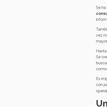
Se ha
consu
infor
Tambié
vez no
mayor 
Hasta 
Se cre
buscad
como
Es imp
con pu
operan
Un