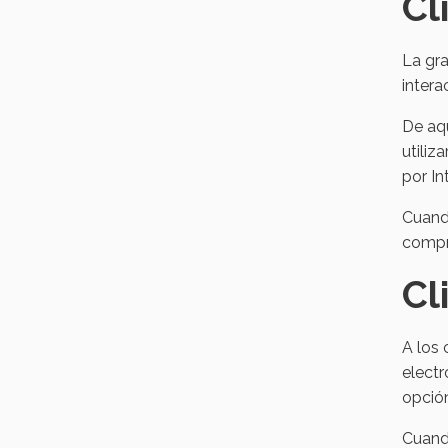
Cl
La gra
intera
De aqu
utiliz
por I
Cuando
compra
Cl
A los 
electr
opción
Cuando