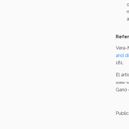
o
n
a
Refer
Vera-M
and d
181.
El art
some w
Ganó e
Publi