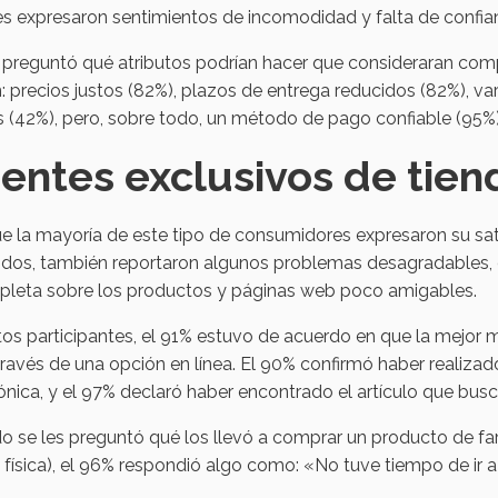
es expresaron sentimientos de incomodidad y falta de confian
 preguntó qué atributos podrían hacer que consideraran com
: precios justos (82%), plazos de entrega reducidos (82%), 
 (42%), pero, sobre todo, un método de pago confiable (95%)
ientes exclusivos de tien
 la mayoría de este tipo de consumidores expresaron su satis
idos, también reportaron algunos problemas desagradables, 
pleta sobre los productos y páginas web poco amigables.
tos participantes, el 91% estuvo de acuerdo en que la mejor
través de una opción en línea. El 90% confirmó haber realiza
ónica, y el 97% declaró haber encontrado el artículo que bus
 se les preguntó qué los llevó a comprar un producto de far
 física), el 96% respondió algo como: «No tuve tiempo de ir a l