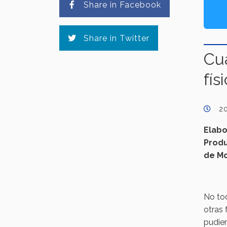
Share in Facebook
Share in Twitter
Cuá
fís
2
Elabo
Produ
de Mo
No tod
otras 
pudie