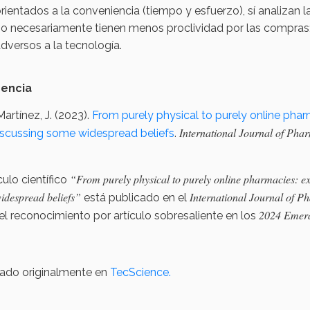
rientados a la conveniencia (tiempo y esfuerzo), sí analizan l
o necesariamente tienen menos proclividad por las compras
dversos a la tecnología.
encia
artínez, J. (2023).
From purely physical to purely online pharm
International Journal of Pha
iscussing some widespread beliefs
.
“From purely physical to purely online pharmacies: exp
ículo científico
idespread beliefs”
International Journal of P
está publicado en el
2024 Emera
l reconocimiento por artículo sobresaliente en los
cado originalmente en
TecScience.