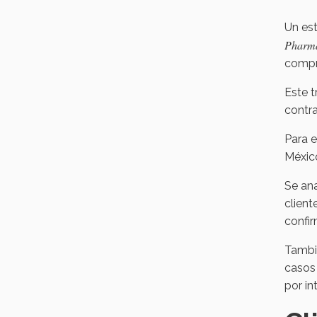
Un est
Pharma
compr
Este t
contra
Para e
Méxic
Se ana
client
confir
Tambié
casos 
por in