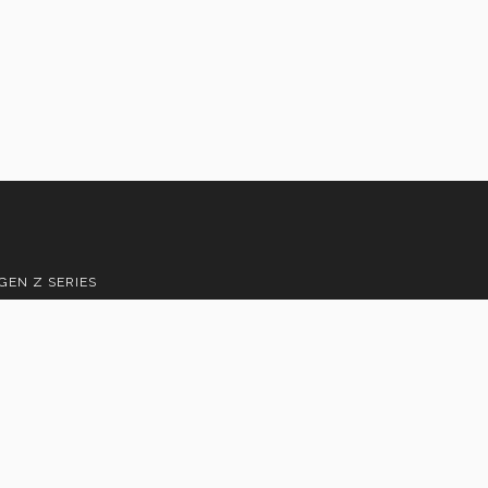
GEN Z SERIES
 García, N.L.