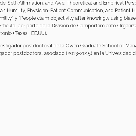
ude, Self-Affirmation, and Awe: Theoretical and Empirical Per
ian Humility, Physician-Patient Communication, and Patient He
ility” y “People claim objectivity after knowingly using biased
Artículo, por parte de la División de Comportamiento Organ
tonio (Texas, EE.UU).
vestigador postdoctoral de la Owen Graduate School of Manag
igador postdoctoral asociado (2013-2015) en la Universidad d