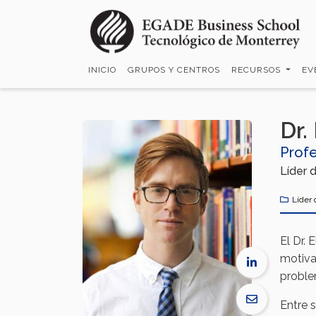
Pasar
al
contenido
principal
INICIO
GRUPOS Y CENTROS
RECURSOS
EV
Dr.
Prof
Líder 
Líder
El Dr. 
motivac
proble
Entre 