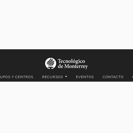
UPOS Y CENTROS
RECURSOS
EVENTOS
CONTACTO
o y Av. Eugenio Garza Lagüera, Valle Oriente, 66269 San Pedro Garza
© 2026. EGADE Business School, todos los derechos reservados.
Aviso legal
|
Políticas de privacidad
|
Aviso de privacidad