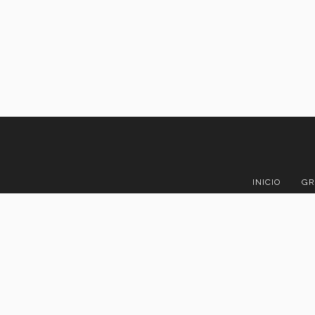
INICIO
GR
Rufino Tamay