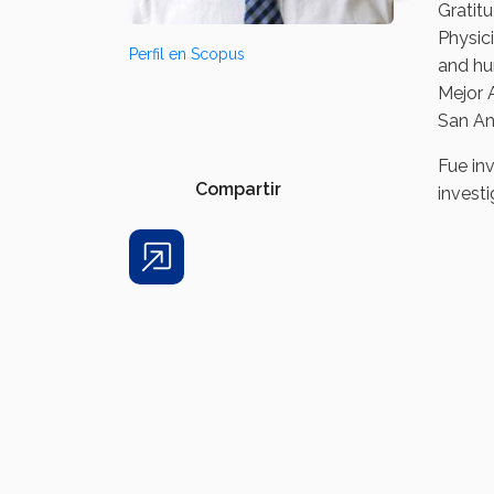
Gratit
Physic
Perfil en Scopus
and hum
Mejor 
San An
Fue in
Compartir
invest
Share