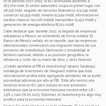
En el periodo 2017-2022, la IED acumulada ascendió a
163,700 mdd. El sector automotriz ocupó el primer lugar, con
28,219 mdd, seguido de servicios financieros (24,345 mdd),
comercio (12,559 mdd), minería (11,544 mdd), información en
medios masivos (10,026 mddd), transportes (9,452 mdd) y
generación de energía eléctrica (8,201 mdd).
Cabe destacar que, durante 2022, la llegada de empresas
extranjeras a México se incrementó de forma notable. El
Banco de México señala, en un reporte, que las empresas
internacionales comenzaron una migración masiva de sus
procesos de manufactura, fabricación y ensamblaje al
territorio nacional, debido a su posición geográfica, la
eficiencia y costo de su mano de obra, y otros factores.
¿Cuánto aportaría al PIB el nearshoring? Ignacio Saralegui,
estratega de inversiones de Vanguard, estima que esta
relocalización podría estar agregando alrededor de un punto
porcentual adicional por año al PIB. “Este año vemos una
recesión leve en EU, pero incluso en ese escenario
estimamos que la economía mexicana crecerá entre 1.8 –
1.9% y casi 2% en 2023. Entonces, el nearshoring es algo muy
positivo para la economía mexicana”.
Osmar Zavaleta Vázquez es más optimista. “Si las cosas se