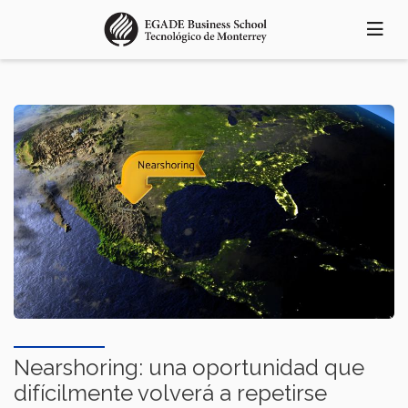
Pasar
al
contenido
principal
Nearshoring: una oportunidad que
difícilmente volverá a repetirse