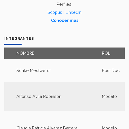
Perfiles:
Scopus
|
LinkedIn
Conocer más
INTEGRANTES
NOMBRE
ROL
Sönke Mestwerdt
Post Doc
Alfonso Avila Robinson
Modelo
Claudia Patricia Alvarez Barrera
Modelo