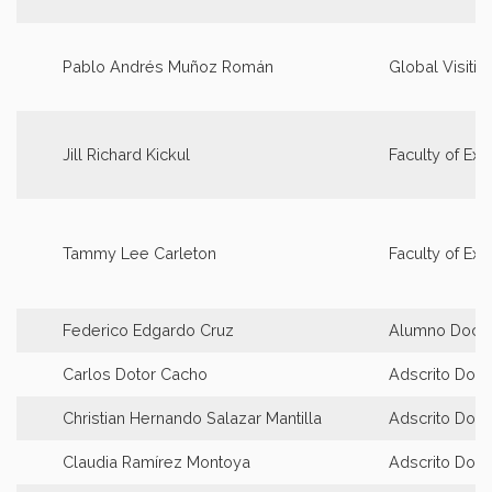
Pablo Andrés Muñoz Román
Global Visitin
Jill Richard Kickul
Faculty of Ex
Tammy Lee Carleton
Faculty of Ex
Federico Edgardo Cruz
Alumno Docto
Carlos Dotor Cacho
Adscrito Doct
Christian Hernando Salazar Mantilla
Adscrito Doct
Claudia Ramírez Montoya
Adscrito Doct